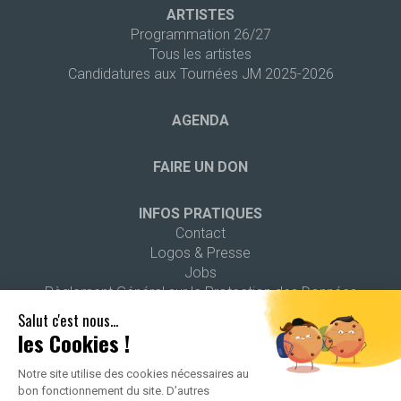
ARTISTES
Programmation 26/27
Tous les artistes
Candidatures aux Tournées JM 2025-2026
AGENDA
FAIRE UN DON
INFOS PRATIQUES
Contact
Logos & Presse
Jobs
Règlement Général sur la Protection des Données
Salut c'est nous...
les Cookies !
Notre site utilise des cookies nécessaires au
bon fonctionnement du site. D’autres
2026 ALL RIGHTS RESERVED -
POLITIQUE DE CONFIDENTIALITÉ
-