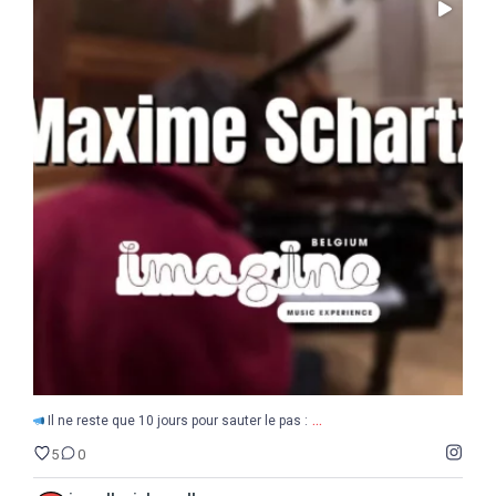
...
Il ne reste que 10 jours pour sauter le pas :
5
0
...
Il ne reste que 10 jours pour sauter le pas :
5
0