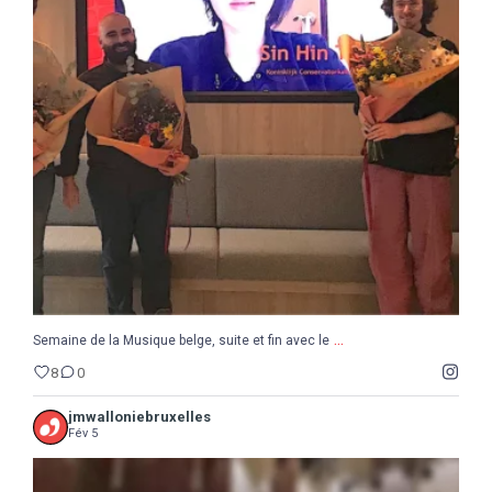
...
Semaine de la Musique belge, suite et fin avec le
8
0
...
Semaine de la Musique belge, suite et fin avec le
8
0
jmwalloniebruxelles
Fév 5