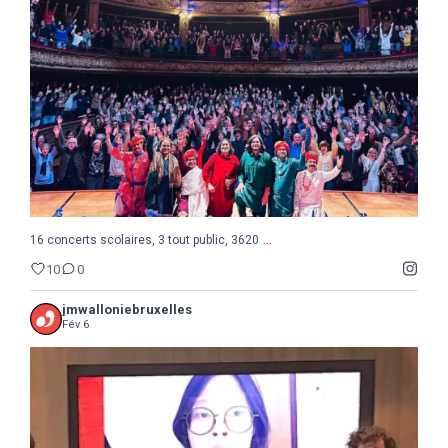
10
0
...
16 concerts scolaires, 3 tout public, 3620
10
0
jmwalloniebruxelles
Fév 6