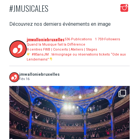
#JMUSICALES
Découvrez nos derniers événements en image
jmwalloniebruxelles
536 Publications
1 759 Followers
Quand la Musique fait la Différence
8 centres FWB | Concerts | Ateliers | Stages
#85ansJM : témoignage ou réservations tickets “Ode aux
Lendemains”
jmwalloniebruxelles
Fév 16
...
16 concerts scolaires, 3 tout public, 3620