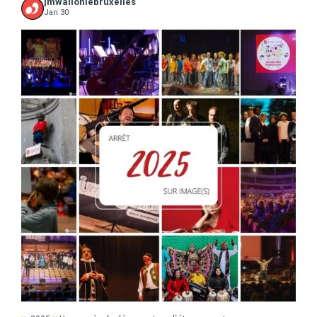
jmwalloniebruxelles
Jan 30
...
2025
Une année de découvertes, d`étonnements,
17
0