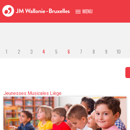
MENU
1
2
3
4
5
6
7
8
9
10
Jeunesses Musicales Liège