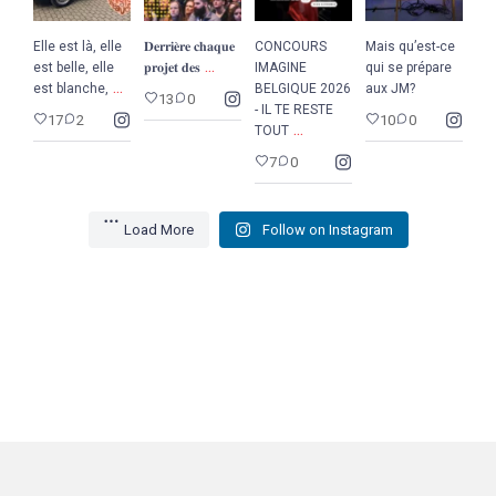
Elle est là, elle
𝐃𝐞𝐫𝐫𝐢𝐞̀𝐫𝐞 𝐜𝐡𝐚𝐪𝐮𝐞
CONCOURS
Mais qu’est-ce
...
est belle, elle
𝐩𝐫𝐨𝐣𝐞𝐭 𝐝𝐞𝐬
IMAGINE
qui se prépare
...
est blanche,
BELGIQUE 2026
aux JM?
13
0
- IL TE RESTE
17
2
10
0
...
TOUT
7
0
Load More
Follow on Instagram