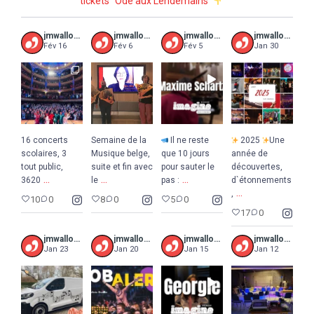
tickets “Ode aux Lendemains”
jmwalloniebruxelles
jmwalloniebruxelles
jmwalloniebruxelles
jmwalloniebruxelles
Fév 16
Fév 6
Fév 5
Jan 30
16 concerts
Semaine de la
Il ne reste
2025
Une
scolaires, 3
Musique belge,
que 10 jours
année de
tout public,
suite et fin avec
pour sauter le
découvertes,
...
...
...
3620
le
pas :
d`étonnements
...
,
10
0
8
0
5
0
17
0
jmwalloniebruxelles
jmwalloniebruxelles
jmwalloniebruxelles
jmwalloniebruxelles
Jan 23
Jan 20
Jan 15
Jan 12