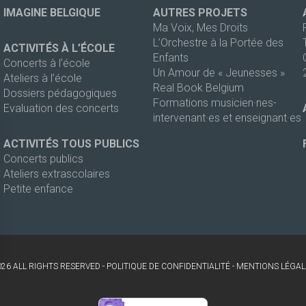
IMAGINE BELGIQUE
AUTRES PROJETS
Ma Voix, Mes Droits
L’Orchestre à la Portée des
ACTIVITÉS À L’ÉCOLE
Enfants
Concerts à l’école
Un Amour de « Jeunesses »
Ateliers à l’école
Real Book Belgium
Dossiers pédagogiques
Formations musicien·nes-
Evaluation des concerts
intervenant·es et enseignant·es
ACTIVITÉS TOUS PUBLICS
Concerts publics
Ateliers extrascolaires
Petite enfance
026 ALL RIGHTS RESERVED -
POLITIQUE DE CONFIDENTIALITÉ
-
MENTIONS LÉGAL
s Options