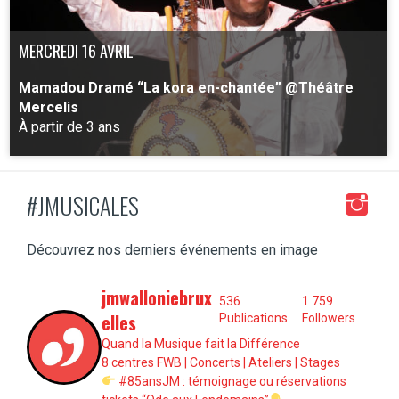
MERCREDI 16 AVRIL
Mamadou Dramé “La kora en-chantée” @Théâtre
Mercelis
À partir de 3 ans
#JMUSICALES
PLUS D'INFO
Découvrez nos derniers événements en image
jmwalloniebrux
536
1 759
elles
Publications
Followers
Quand la Musique fait la Différence
8 centres FWB | Concerts | Ateliers | Stages
#85ansJM : témoignage ou réservations