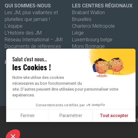
QUI SOMMES-NOUS
LES CENTRES RÉGIONAUX
Les JM, plus vaillantes et
Brabant Wallon
plurielles que jamais !
Bruxelles
L’équipe
Charleroi Métropole
L’Histoire des JM
Liège
Réseau International – JMI
Luxembourg belge
Documents de références
Mons Borinage
Namur
Salut c'est nous...
Wallonie picarde
PROGRAMMATION 26-27
les Cookies !
Notre site utilise des cookies
nécessaires au bon fonctionnement du
site. D’autres peuvent être utilisées pour personnaliser votre
expériences.
Consentements certifiés par
Fermer
Paramétrer
Tout accepter
2
Axeptio consent
Plateforme de Gestion du Consentement : Personnalisez vo