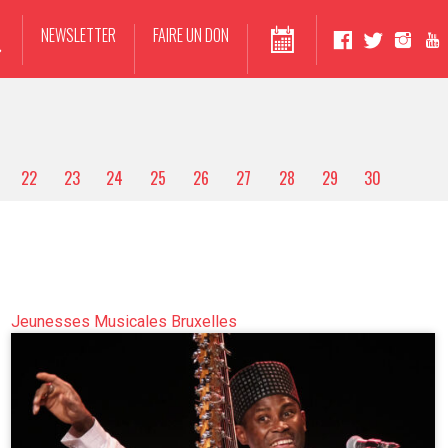
NEWSLETTER
FAIRE UN DON
22
23
24
25
26
27
28
29
30
Jeunesses Musicales Bruxelles