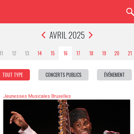
AVRIL 2025
11
12
13
14
15
16
17
18
19
20
21
TOUT TYPE
CONCERTS PUBLICS
ÉVÉNEMENT
Jeunesses Musicales Bruxelles