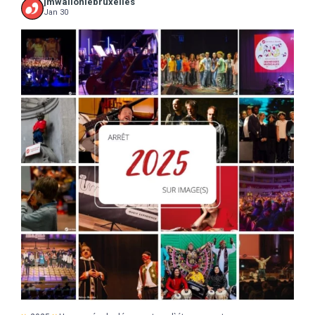
jmwalloniebruxelles
Jan 30
...
2025
Une année de découvertes, d`étonnements,
17
0