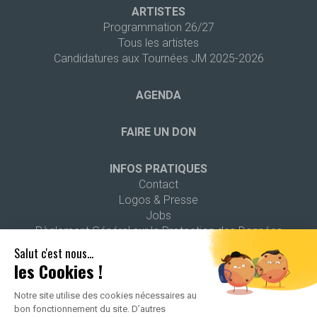
ARTISTES
Programmation 26/27
Tous les artistes
Candidatures aux Tournées JM 2025-2026
AGENDA
FAIRE UN DON
INFOS PRATIQUES
Contact
Logos & Presse
Jobs
Règlement Général sur la Protection des Données
Salut c'est nous...
les Cookies !
Notre site utilise des cookies nécessaires au
bon fonctionnement du site. D’autres
2026 ALL RIGHTS RESERVED -
POLITIQUE DE CONFIDENTIALITÉ
-