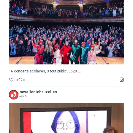
10
0
...
16 concerts scolaires, 3 tout public, 3620
10
0
jmwalloniebruxelles
Fév 6