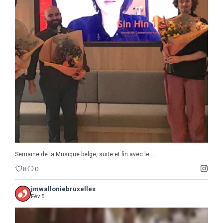
...
Semaine de la Musique belge, suite et fin avec le
8
0
...
Semaine de la Musique belge, suite et fin avec le
8
0
jmwalloniebruxelles
Fév 5