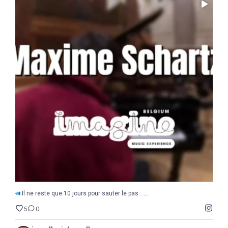
...
Il ne reste que 10 jours pour sauter le pas :
5
0
...
Il ne reste que 10 jours pour sauter le pas :
5
0