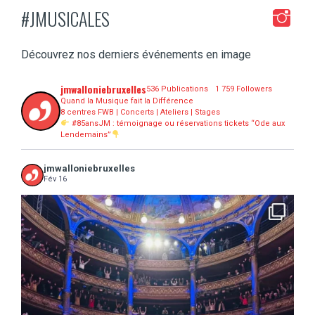
#JMUSICALES
Découvrez nos derniers événements en image
jmwalloniebruxelles
536 Publications
1 759 Followers
Quand la Musique fait la Différence
8 centres FWB | Concerts | Ateliers | Stages
#85ansJM : témoignage ou réservations tickets “Ode aux
Lendemains”
jmwalloniebruxelles
Fév 16
...
16 concerts scolaires, 3 tout public, 3620