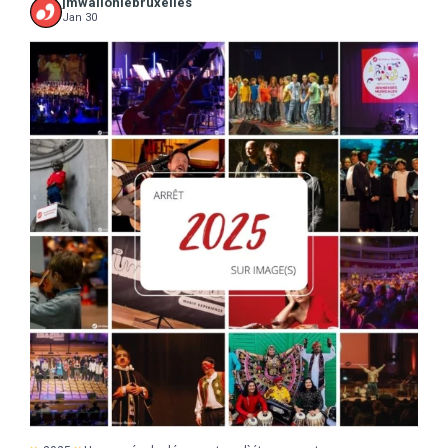
jmwalloniebruxelles
Jan 30
...
2025
Une année de découvertes, d`étonnements,
17
0