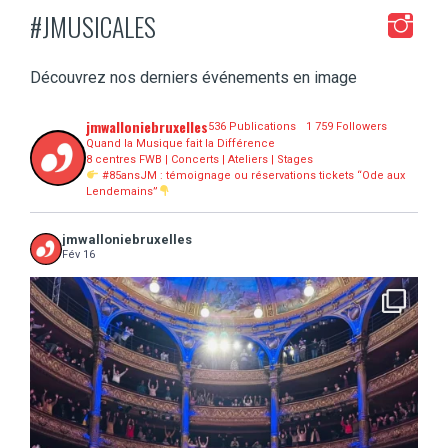
#JMUSICALES
Découvrez nos derniers événements en image
jmwalloniebruxelles
536 Publications
1 759 Followers
Quand la Musique fait la Différence
8 centres FWB | Concerts | Ateliers | Stages
#85ansJM : témoignage ou réservations tickets “Ode aux
Lendemains”
jmwalloniebruxelles
Fév 16
...
16 concerts scolaires, 3 tout public, 3620