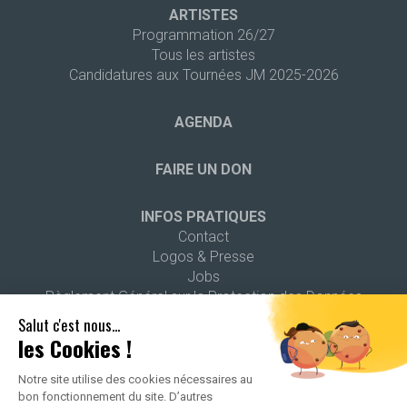
ARTISTES
Programmation 26/27
Tous les artistes
Candidatures aux Tournées JM 2025-2026
AGENDA
FAIRE UN DON
INFOS PRATIQUES
Contact
Logos & Presse
Jobs
Règlement Général sur la Protection des Données
Salut c'est nous...
les Cookies !
Notre site utilise des cookies nécessaires au
bon fonctionnement du site. D’autres
2026 ALL RIGHTS RESERVED -
POLITIQUE DE CONFIDENTIALITÉ
-