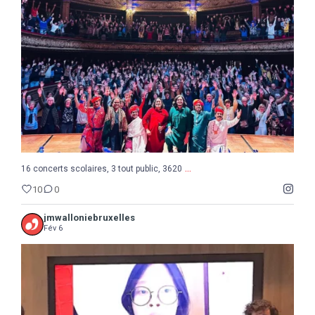
10
0
...
16 concerts scolaires, 3 tout public, 3620
10
0
jmwalloniebruxelles
Fév 6