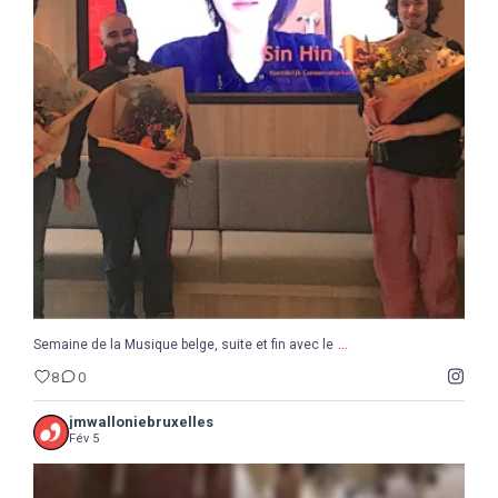
...
Semaine de la Musique belge, suite et fin avec le
8
0
...
Semaine de la Musique belge, suite et fin avec le
8
0
jmwalloniebruxelles
Fév 5