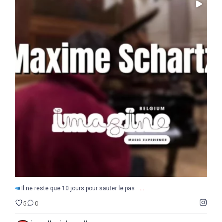
...
Il ne reste que 10 jours pour sauter le pas :
5
0
...
Il ne reste que 10 jours pour sauter le pas :
5
0