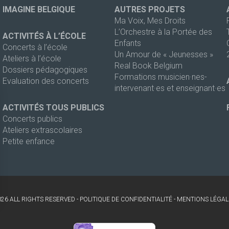
IMAGINE BELGIQUE
AUTRES PROJETS
Ma Voix, Mes Droits
L’Orchestre à la Portée des
ACTIVITÉS À L’ÉCOLE
Enfants
Concerts à l’école
Un Amour de « Jeunesses »
Ateliers à l’école
Real Book Belgium
Dossiers pédagogiques
Formations musicien·nes-
Evaluation des concerts
intervenant·es et enseignant·es
ACTIVITÉS TOUS PUBLICS
Concerts publics
Ateliers extrascolaires
Petite enfance
026 ALL RIGHTS RESERVED -
POLITIQUE DE CONFIDENTIALITÉ
-
MENTIONS LÉGAL
s Options