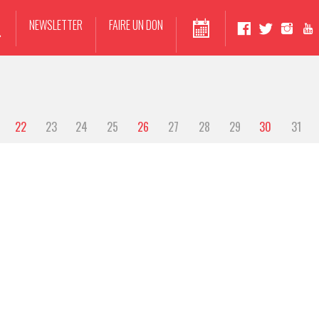
NEWSLETTER
FAIRE UN DON
22
23
24
25
26
27
28
29
30
31