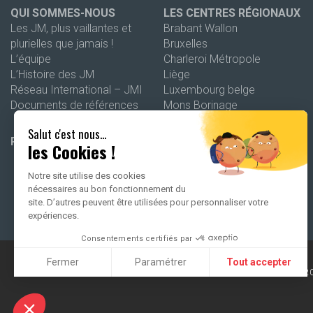
QUI SOMMES-NOUS
LES CENTRES RÉGIONAUX
Les JM, plus vaillantes et
Brabant Wallon
plurielles que jamais !
Bruxelles
L’équipe
Charleroi Métropole
L’Histoire des JM
Liège
Réseau International – JMI
Luxembourg belge
Documents de références
Mons Borinage
Namur
Salut c'est nous...
Wallonie picarde
PROGRAMMATION 26-27
les Cookies !
Notre site utilise des cookies
nécessaires au bon fonctionnement du
site. D’autres peuvent être utilisées pour personnaliser votre
expériences.
Consentements certifiés par
Fermer
Paramétrer
Tout accepter
2
Axeptio consent
Plateforme de Gestion du Consentement : Personnalisez vo