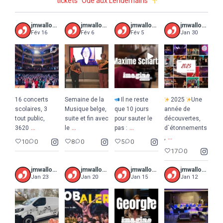
tickets “Ode aux Lendemains”
jmwalloniebruxelles
jmwalloniebruxelles
jmwalloniebruxelles
jmwalloniebruxelles
Fév 16
Fév 6
Fév 5
Jan 30
16 concerts
Semaine de la
Il ne reste
2025
Une
scolaires, 3
Musique belge,
que 10 jours
année de
tout public,
suite et fin avec
pour sauter le
découvertes,
...
...
...
3620
le
pas :
d`étonnements
...
,
10
0
8
0
5
0
17
0
jmwalloniebruxelles
jmwalloniebruxelles
jmwalloniebruxelles
jmwalloniebruxelles
Jan 23
Jan 20
Jan 15
Jan 12