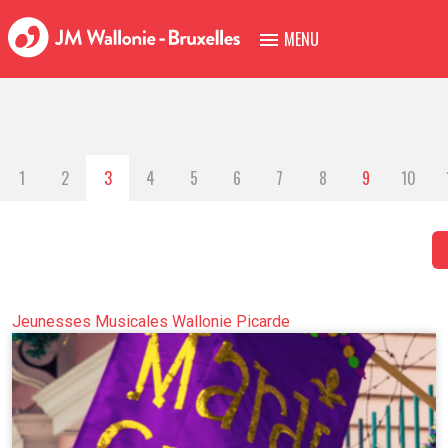
MENU
1
2
3
4
5
6
7
8
9
10
Jeunesses Musicales Wallonie Picarde