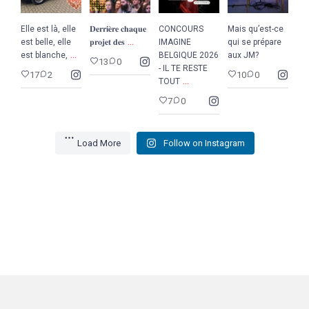
Elle est là, elle
𝐃𝐞𝐫𝐫𝐢𝐞̀𝐫𝐞 𝐜𝐡𝐚𝐪𝐮𝐞
CONCOURS
Mais qu’est-ce
...
est belle, elle
𝐩𝐫𝐨𝐣𝐞𝐭 𝐝𝐞𝐬
IMAGINE
qui se prépare
...
est blanche,
BELGIQUE 2026
aux JM?
13
0
- IL TE RESTE
17
2
10
0
...
TOUT
7
0
Load More
Follow on Instagram