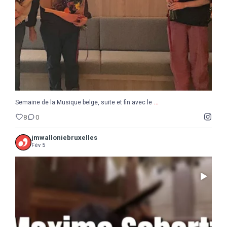
8
0
...
Semaine de la Musique belge, suite et fin avec le
8
0
jmwalloniebruxelles
Fév 5