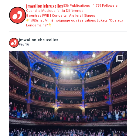
jmwalloniebruxelles
536 Publications
1 759 Followers
Quand la Musique fait la Différence
8 centres FWB | Concerts | Ateliers | Stages
#85ansJM : témoignage ou réservations tickets “Ode aux
Lendemains”
jmwalloniebruxelles
Fév 16
...
16 concerts scolaires, 3 tout public, 3620
10
0