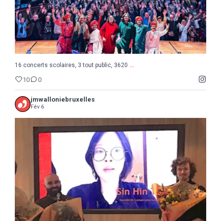
...
16 concerts scolaires, 3 tout public, 3620
10
0
jmwalloniebruxelles
Fév 6
...
Semaine de la Musique belge, suite et fin avec le